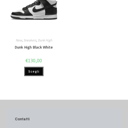
New
,
Sneakers
,
Dunk High
Dunk High Black White
€
130,00
Scegli
Contatti