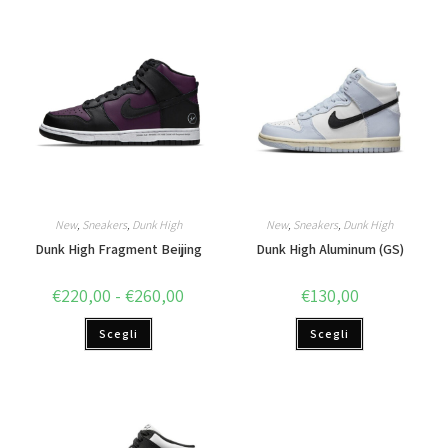
New
,
Sneakers
,
Dunk High
New
,
Sneakers
,
Dunk High
Dunk High Fragment Beijing
Dunk High Aluminum (GS)
€
220,00
-
€
260,00
€
130,00
Scegli
Scegli