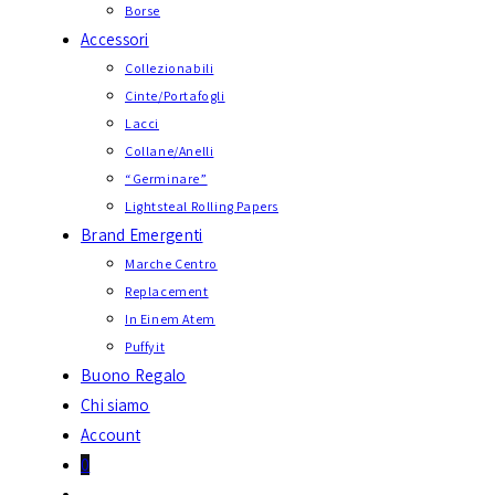
Borse
Accessori
Collezionabili
Cinte/Portafogli
Lacci
Collane/Anelli
“Germinare”
Lightsteal Rolling Papers
Brand Emergenti
Marche Centro
Replacement
In Einem Atem
Puffyit
Buono Regalo
Chi siamo
Account
0
Attiva/disattiva