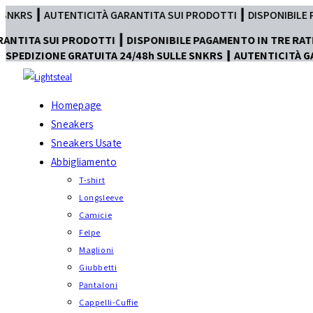
Salta
ARANTITA SUI PRODOTTI ┃ DISPONIBILE PAGAMENTO IN TRE RATE 
al
TI ┃ DISPONIBILE PAGAMENTO IN TRE RATE
contenuto
SPEDIZIONE GRATUITA 24/48h SULLE SNKRS ┃ AUTENTICITÀ G
Homepage
Sneakers
Sneakers Usate
Abbigliamento
T-shirt
Longsleeve
Camicie
Felpe
Maglioni
Giubbetti
Pantaloni
Cappelli-Cuffie