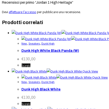
Recensisci per primo “Jordan 1 High Heritage”
Devi
effettuare l’accesso
per pubblicare una recensione.
Prodotti correlati
New
,
Sneakers
,
Dunk High
Dunk High White Black Panda (W)
€
130,00
Questo
Scegli
prodotto
Quick View
ha
Quick View
New
,
Sneakers
,
Dunk High
più
varianti.
Dunk High Black White
Le
€
130,00
opzioni
Questo
Scegli
possono