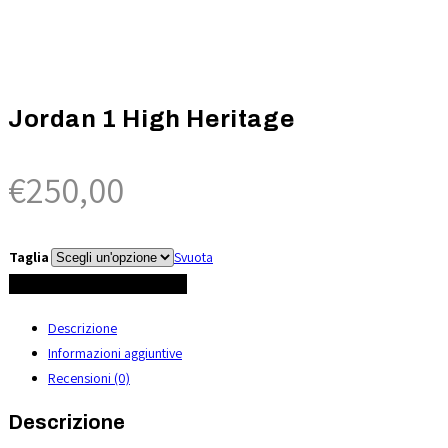
Jordan 1 High Heritage
€
250,00
Taglia
Svuota
Jordan
AGGIUNGI AL CARRELLO
1
Descrizione
High
Informazioni aggiuntive
Heritage
Recensioni (0)
quantità
Descrizione