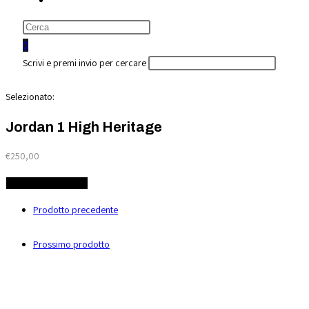
la
ricerca
0
sul
Scrivi e premi invio per cercare
sito
web
Selezionato:
Jordan 1 High Heritage
€
250,00
Seleziona opzione
Prodotto precedente
Prossimo prodotto