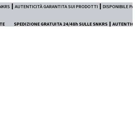
ANTITA SUI PRODOTTI ┃ DISPONIBILE PAGAMENTO IN TRE RATE ┃ 
TE
SPEDIZIONE GRATUITA 24/48h SULLE SNKRS ┃ AUTENTIC