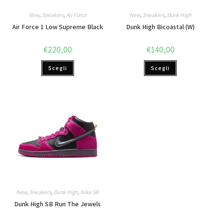
New
,
Sneakers
,
Air Force
New
,
Sneakers
,
Dunk High
Air Force 1 Low Supreme Black
Dunk High Bicoastal (W)
€
220,00
€
140,00
Scegli
Scegli
New
,
Sneakers
,
Dunk High
,
Nike SB
Dunk High SB Run The Jewels