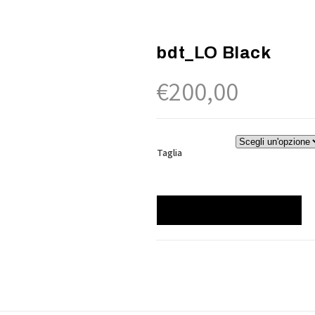
bdt_LO Black
€
200,00
Taglia
bdt_LO
AGGIUNGI AL CARRELLO
Black
quantità