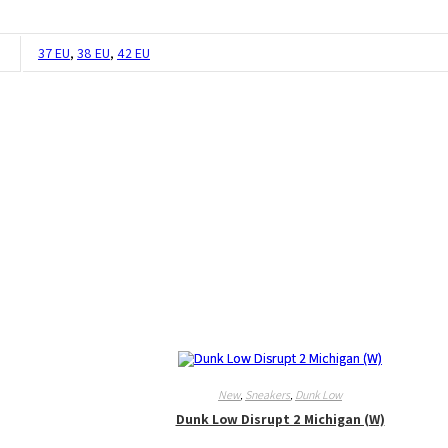
37 EU
,
38 EU
,
42 EU
New
,
Sneakers
,
Dunk Low
Dunk Low Disrupt 2 Michigan (W)