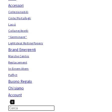
Accessori
Collezionabili
Cinte/Portafogli
Lacci
Collane/Anelli
“Germinare”
Lightsteal Rolling Papers
Brand Emergenti
Marche Centro
Replacement
In Einem Atem
Puffyit
Buono Regalo
Chi siamo
Account
0
Attiva/disattiva