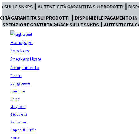
Salta
ICITÀ GARANTITA SUI PRODOTTI ┃ DISPONIBILE PAGAMENTO IN TR
al
 PRODOTTI ┃ DISPONIBILE PAGAMENTO IN TRE RATE
contenuto
SPEDIZIONE GRATUITA 24/48h SULLE SNKRS ┃ AUTENTICITÀ G
Homepage
Sneakers
Sneakers Usate
Abbigliamento
T-shirt
Longsleeve
Camicie
Felpe
Maglioni
Giubbetti
Pantaloni
Cappelli-Cuffie
Borse