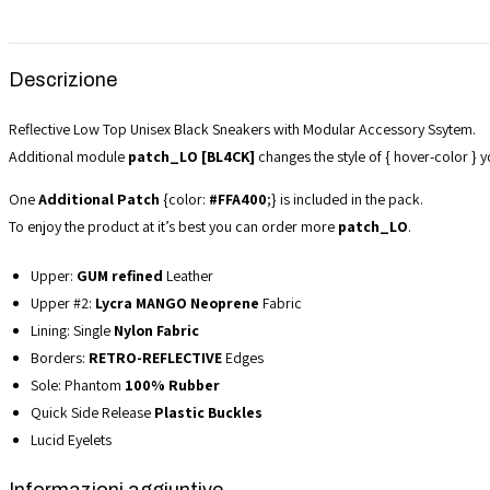
Descrizione
Reflective Low Top Unisex Black Sneakers with Modular Accessory Ssytem.
Additional module
patch_LO [BL4CK]
changes the style of { hover-color } 
One
Additional Patch
{color:
#FFA400
;} is included in the pack.
To enjoy the product at it’s best you can order more
patch_LO
.
Upper:
GUM refined
Leather
Upper #2:
Lycra MANGO Neoprene
Fabric
Lining: Single
Nylon Fabric
Borders:
RETRO-REFLECTIVE
Edges
Sole: Phantom
100% Rubber
Quick Side Release
Plastic Buckles
Lucid Eyelets