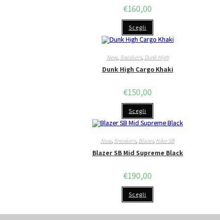
€
160,00
Questo
Scegli
prodotto
ha
più
varianti.
Le
New
,
Sneakers
,
Dunk High
opzioni
Dunk High Cargo Khaki
possono
essere
scelte
€
150,00
nella
pagina
del
Questo
Scegli
prodotto
prodotto
ha
più
varianti.
Le
New
,
Sneakers
,
Blazer
,
Nike SB
opzioni
Blazer SB Mid Supreme Black
possono
essere
scelte
€
190,00
nella
pagina
del
Questo
Scegli
prodotto
prodotto
ha
più
varianti.