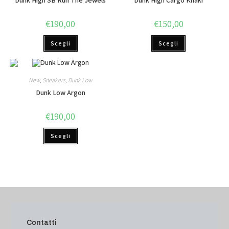
Dunk High SB Run The Jewels
Dunk High Cargo Khaki
€
190,00
€
150,00
Scegli
Scegli
New
,
Sneakers
,
Dunk Low
Dunk Low Argon
€
190,00
Scegli
Contatti