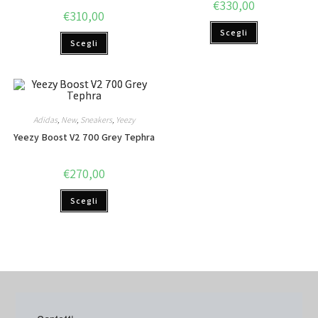
€
330,00
€
310,00
Scegli
Scegli
Adidas
,
New
,
Sneakers
,
Yeezy
Yeezy Boost V2 700 Grey Tephra
€
270,00
Scegli