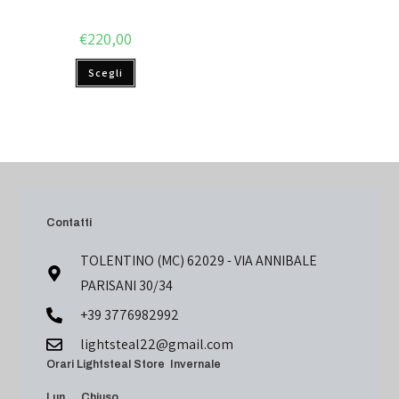
€
220,00
Scegli
Contatti
TOLENTINO (MC) 62029 - VIA ANNIBALE
PARISANI 30/34
+39 3776982992
lightsteal22@gmail.com
Orari Lightsteal Store Invernale
Lun Chiuso