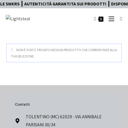
E SNKRS ┃ AUTENTICITÀ GARANTITA SUI PRODOTTI ┃ DISPONIB
0
NON È STATO TROVATO NESSUN PRODOTTO CHE CORRISPONDE ALLA
TUA SELEZIONE.
Contatti
TOLENTINO (MC) 62029 - VIA ANNIBALE
PARISANI 30/34