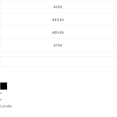
43 EU
44.5 EU
45⅓ EU
47 EU
×
×
Carrello