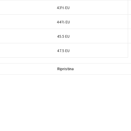
43⅓ EU
44⅔ EU
45.5 EU
47.5 EU
Ripristina