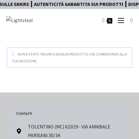
SULLE SNKRS ┃ AUTENTICITÀ GARANTITA SUI PRODOTTI ┃ DISPO
0
NON È STATO TROVATO NESSUN PRODOTTO CHE CORRISPONDE ALLA
TUA SELEZIONE.
Contatti
TOLENTINO (MC) 62029 - VIA ANNIBALE
PARISANI 30/34