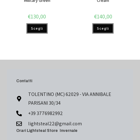
Military Green
Cream
€
130,00
€
140,00
Scegli
Scegli
Contatti
TOLENTINO (MC) 62029 - VIA ANNIBALE
PARISANI 30/34
+39 3776982992
lightsteal22@gmail.com
Orari Lightsteal Store Invernale