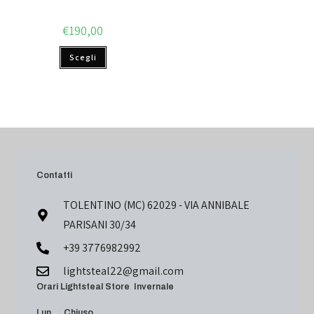
€
190,00
Scegli
Contatti
TOLENTINO (MC) 62029 - VIA ANNIBALE
PARISANI 30/34
+39 3776982992
lightsteal22@gmail.com
Orari Lightsteal Store Invernale
Lun Chiuso