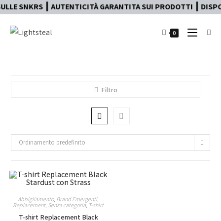
ULLE SNKRS ┃ AUTENTICITÀ GARANTITA SUI PRODOTTI ┃ DISPON
0
Filtro
Ordinamento predefinito
Abbigliamento
,
Brand Emergenti
,
Replacement
,
Senza categoria
,
T-shirt
T-shirt Replacement Black