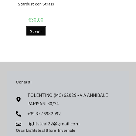
Stardust con Strass
€
30,00
Scegli
Contatti
TOLENTINO (MC) 62029 - VIA ANNIBALE
PARISANI 30/34
+39 3776982992
lightsteal22@gmail.com
Orari Lightsteal Store Invernale