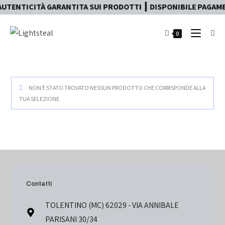
AUTENTICITÀ GARANTITA SUI PRODOTTI ┃ DISPONIBILE PAGAMEN
0
NON È STATO TROVATO NESSUN PRODOTTO CHE CORRISPONDE ALLA
TUA SELEZIONE.
Contatti
TOLENTINO (MC) 62029 - VIA ANNIBALE
PARISANI 30/34