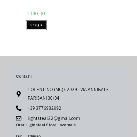
€
140,00
Scegli
Contatti
TOLENTINO (MC) 62029 - VIA ANNIBALE
PARISANI 30/34
+39 3776982992
lightsteal22@gmail.com
Orari Lightsteal Store Invernale
Lun Chiuso