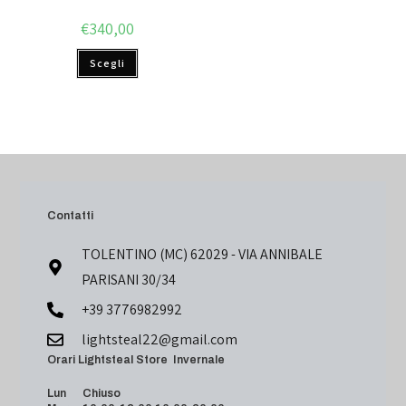
€
340,00
Scegli
Contatti
TOLENTINO (MC) 62029 - VIA ANNIBALE
PARISANI 30/34
+39 3776982992
lightsteal22@gmail.com
Orari Lightsteal Store Invernale
Lun Chiuso