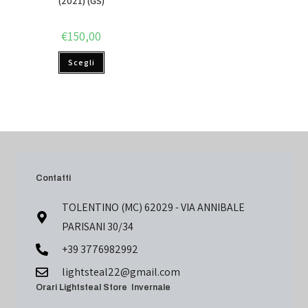
(2021) (GS)
€
150,00
Scegli
Contatti
TOLENTINO (MC) 62029 - VIA ANNIBALE
PARISANI 30/34
+39 3776982992
lightsteal22@gmail.com
Orari Lightsteal Store Invernale