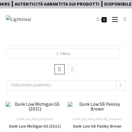
KRS ┃ AUTENTICITÀ GARANTITA SUI PRODOTTI ┃ DISPONIBILE 
0
Filtro
Ordinamento predefinito
Dunk Low
,
New
,
Sneakers
Dunk Low
,
New
,
Nike SB
,
Sneakers
Dunk Low Michigan GS (2021)
Dunk Low SB Paisley Brown