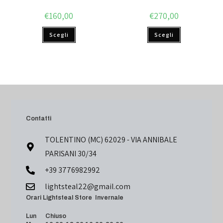
€
160,00
€
270,00
Scegli
Scegli
Contatti
TOLENTINO (MC) 62029 - VIA ANNIBALE
PARISANI 30/34
+39 3776982992
lightsteal22@gmail.com
Orari Lightsteal Store Invernale
Lun Chiuso