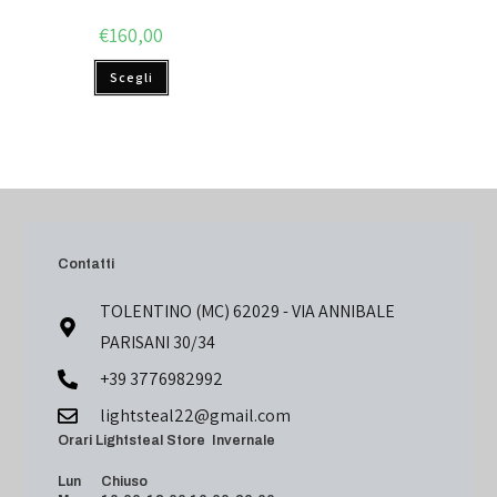
€
160,00
Scegli
Contatti
TOLENTINO (MC) 62029 - VIA ANNIBALE
PARISANI 30/34
+39 3776982992
lightsteal22@gmail.com
Orari Lightsteal Store Invernale
Lun Chiuso