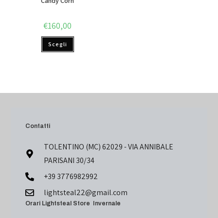
Candy Corn
€
160,00
Scegli
Contatti
TOLENTINO (MC) 62029 - VIA ANNIBALE
PARISANI 30/34
+39 3776982992
lightsteal22@gmail.com
Orari Lightsteal Store Invernale