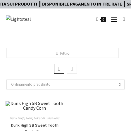
A SUI PRODOTTI ┃ DISPONIBILE PAGAMENTO IN TRE RATE ┃ SP
0
Filtro
Ordinamento predefinito
Dunk High
,
New
,
Nike SB
,
Sneakers
Dunk High SB Sweet Tooth