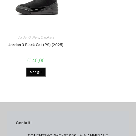
Jordan 3
,
New
,
Sneakers
Jordan 3 Black Cat (PS) (2025)
€
140,00
Scegli
Contatti
TOLENTINO (MC) 62029 - VIA ANNIBALE