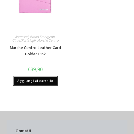
Accessori
,
Brand Emergenti
,
Cinte/Portafogli
,
Marche Centro
Marche Centro Leather Card
Holder Pink
€
39,90
Aggiungi al carrello
Contatti