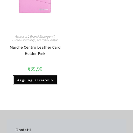
Accessori
,
Brand Emergenti
,
Cinte/Portafogli
,
Marche Centro
Marche Centro Leather Card
Holder Pink
€
39,90
Aggiungi al carrello
Contatti