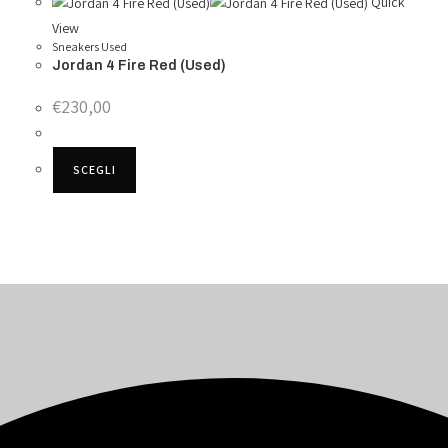
Quick
View
Sneakers Used
Jordan 4 Fire Red (Used)
€
230,00
SCEGLI