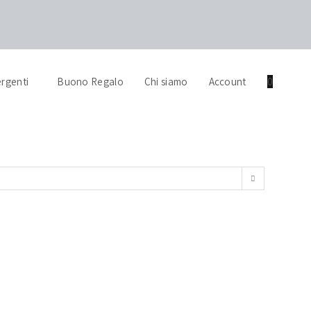
IZIONE GRATUITA 24/48h SULLE SNKRS ┃ AUTENTICITÀ GARANTI
rgenti
Buono Regalo
Chi siamo
Account
0