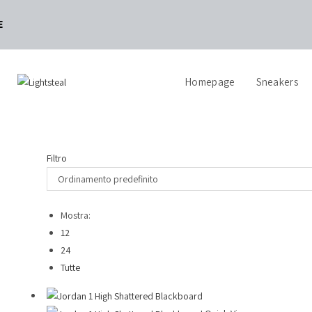
NE GRATUITA 24/48h SULLE SNKRS ┃ AUTENTICITÀ GARANTITA 
Homepage
Sneakers
Filtro
Ordinamento predefinito
Mostra:
12
24
Tutte