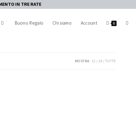
 TRE RATE
Buono Regalo
Chi siamo
Account
0
MOSTRA:
12
24
TUTTE