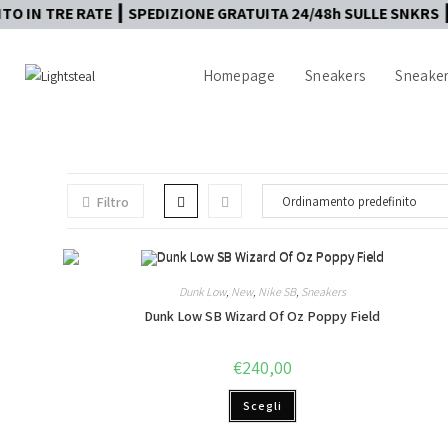
E RATE ┃ SPEDIZIONE GRATUITA 24/48h SULLE SNKRS ┃ AUTEN
Homepage
Sneakers
Sneaker
Filtro
Dunk Low
,
New
,
Nike SB
,
Sneakers
Dunk Low SB Wizard Of Oz Poppy Field
€
240,00
Scegli