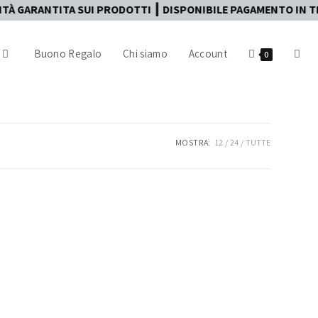
NTITA SUI PRODOTTI ┃ DISPONIBILE PAGAMENTO IN TRE RATE
Buono Regalo
Chi siamo
Account
0
MOSTRA:
12
24
TUTTE