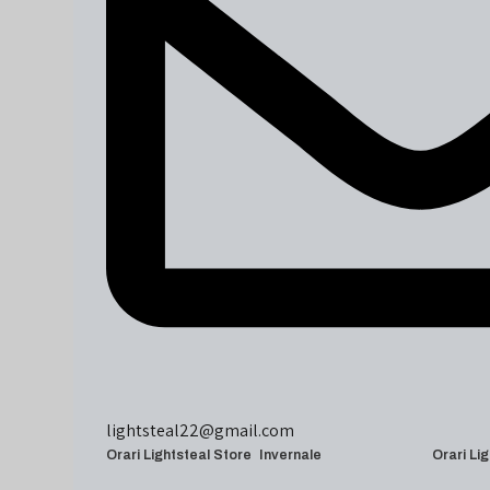
lightsteal22@gmail.com
Orari Lightsteal Store Invernale
Orari