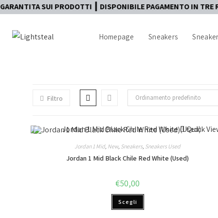
TA SUI PRODOTTI ┃ DISPONIBILE PAGAMENTO IN TRE RATE ┃ S
Homepage
Sneakers
Sneaker
Ordinamento predefinito
Filtro
Quick Vie
Jordan 1 Mid
,
New
,
Sneakers
,
Sneakers Used
Jordan 1 Mid Black Chile Red White (Used)
€
50,00
Scegli