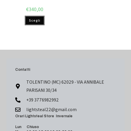
€
340,00
Scegli
Contatti
TOLENTINO (MC) 62029 - VIA ANNIBALE
PARISANI 30/34
+39 3776982992
lightsteal22@gmail.com
Orari Lightsteal Store Invernale
Lun Chiuso