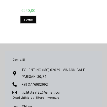
€
240,00
Scegli
Contatti
TOLENTINO (MC) 62029 - VIA ANNIBALE
PARISANI 30/34
+39 3776982992
lightsteal22@gmail.com
Orari Lightsteal Store Invernale
Lun Chiuso