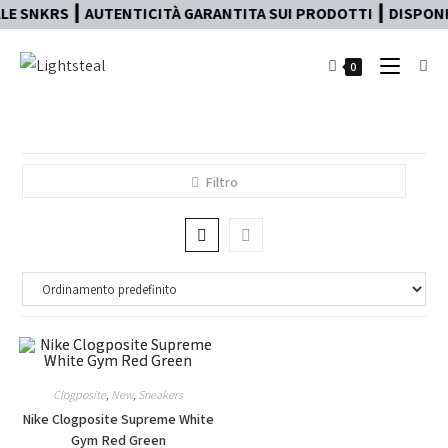
E SNKRS ┃ AUTENTICITÀ GARANTITA SUI PRODOTTI ┃ DISPONIB
0
Filtro
Clogposite
,
New
,
Sneakers
Nike Clogposite Supreme White
Gym Red Green