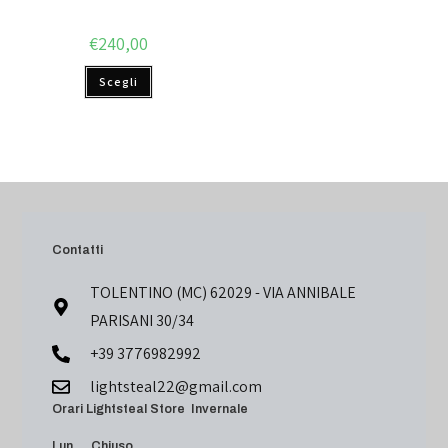
€
240,00
Scegli
Contatti
TOLENTINO (MC) 62029 - VIA ANNIBALE
PARISANI 30/34
+39 3776982992
lightsteal22@gmail.com
Orari Lightsteal Store Invernale
Lun Chiuso