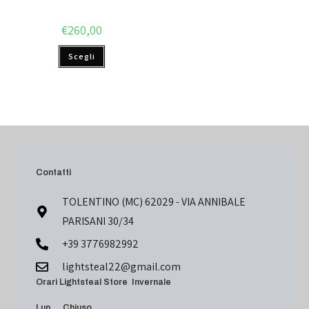
€
260,00
Scegli
Contatti
TOLENTINO (MC) 62029 - VIA ANNIBALE
PARISANI 30/34
+39 3776982992
lightsteal22@gmail.com
Orari Lightsteal Store Invernale
Lun Chiuso