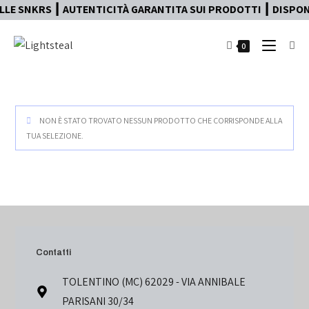
LE SNKRS ┃ AUTENTICITÀ GARANTITA SUI PRODOTTI ┃ DISPONI
0
NON È STATO TROVATO NESSUN PRODOTTO CHE CORRISPONDE ALLA
TUA SELEZIONE.
Contatti
TOLENTINO (MC) 62029 - VIA ANNIBALE
PARISANI 30/34