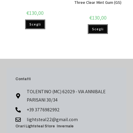
Three Clear Mint Gum (GS)
€
130,00
€
130,00
Scegli
Scegli
Contatti
TOLENTINO (MC) 62029 - VIA ANNIBALE
PARISANI 30/34
+39 3776982992
lightsteal22@gmail.com
Orari Lightsteal Store Invernale