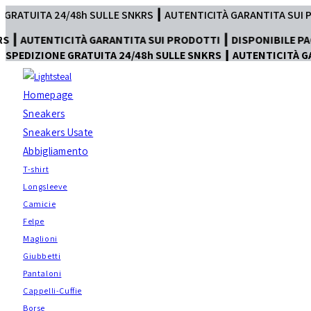
Salta
8h SULLE SNKRS ┃ AUTENTICITÀ GARANTITA SUI PRODOTTI ┃ DISP
al
CITÀ GARANTITA SUI PRODOTTI ┃ DISPONIBILE PAGAMENTO IN 
contenuto
SPEDIZIONE GRATUITA 24/48h SULLE SNKRS ┃ AUTENTICITÀ G
Homepage
Sneakers
Sneakers Usate
Abbigliamento
T-shirt
Longsleeve
Camicie
Felpe
Maglioni
Giubbetti
Pantaloni
Cappelli-Cuffie
Borse