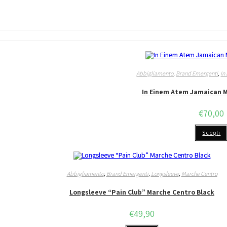
Abbigliamento
,
Brand Emergenti
,
In
In Einem Atem Jamaican 
€
70,00
Scegli
Abbigliamento
,
Brand Emergenti
,
Longsleeve
,
Marche Centro
Longsleeve “Pain Club” Marche Centro Black
€
49,90