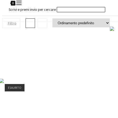
la
0
Scrivi e premi invio per cercare
ricerca
sul
Filtro
sito
web
ESAURITO