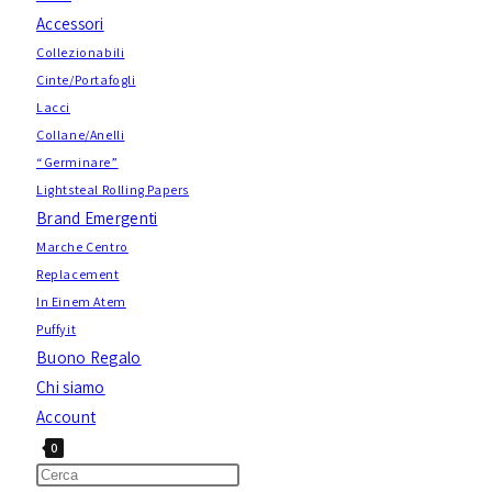
Accessori
Collezionabili
Cinte/Portafogli
Lacci
Collane/Anelli
“Germinare”
Lightsteal Rolling Papers
Brand Emergenti
Marche Centro
Replacement
In Einem Atem
Puffyit
Buono Regalo
Chi siamo
Account
0
Attiva/disattiva