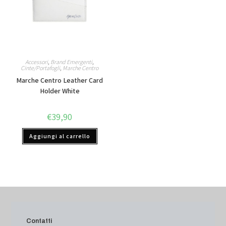
Accessori
,
Brand Emergenti
,
Cinte/Portafogli
,
Marche Centro
Marche Centro Leather Card
Holder White
€
39,90
Aggiungi al carrello
Contatti