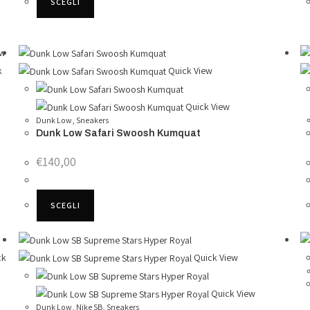
SCEGLI
prodotto
pagina
ha
del
più
prodotto
ew
varianti.
k
Quick View
Le
opzioni
Quick View
possono
Dunk Low
,
Sneakers
essere
Dunk Low Safari Swoosh Kumquat
scelte
€
140,00
nella
pagina
Questo
del
SCEGLI
prodotto
prodotto
ha
più
ck
Quick View
varianti.
Le
Quick View
opzioni
Dunk Low
,
Nike SB
,
Sneakers