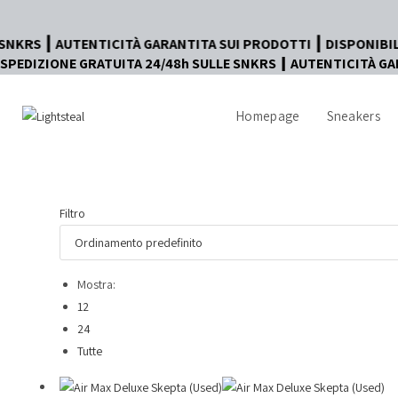
Salta
al
ENTICITÀ GARANTITA SUI PRODOTTI ┃ DISPONIBILE PAGAMENTO 
contenuto
SPEDIZIONE GRATUITA 24/48h SULLE SNKRS ┃ AUTENTICITÀ GA
Homepage
Sneakers
Filtro
Mostra:
12
24
Tutte