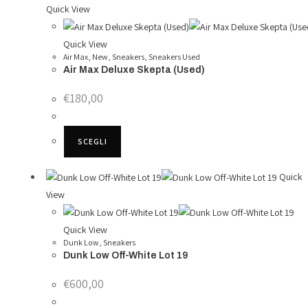
Quick View
Quick View
Air Max
,
New
,
Sneakers
,
Sneakers Used
Air Max Deluxe Skepta (Used)
€
180,00
Questo
SCEGLI
prodotto
ha
Quick
più
View
varianti.
Le
Quick View
opzioni
Dunk Low
,
Sneakers
possono
Dunk Low Off-White Lot 19
essere
€
600,00
scelte
nella