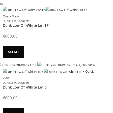
ew
web
Quick View
Dunk Low
,
Sneakers
Dunk Low Off-White Lot 17
€
600,00
Questo
SCEGLI
prodotto
ha
Quick View
più
Quick
varianti.
View
Le
Dunk Low
,
Sneakers
opzioni
Dunk Low Off-White Lot 6
possono
€
600,00
essere
scelte
Questo
nella