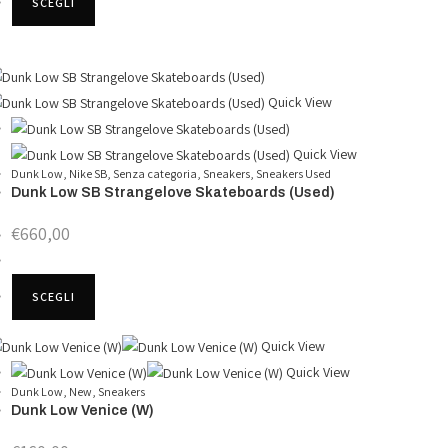
SCEGLI
prodotto
pagina
ha
del
più
prodotto
varianti.
Quick View
Le
opzioni
Quick View
possono
Dunk Low
,
Nike SB
,
Senza categoria
,
Sneakers
,
Sneakers Used
essere
Dunk Low SB Strangelove Skateboards (Used)
scelte
€
660,00
nella
pagina
Questo
del
SCEGLI
prodotto
prodotto
ha
Quick View
più
Quick View
varianti.
Dunk Low
,
New
,
Sneakers
Le
Dunk Low Venice (W)
opzioni