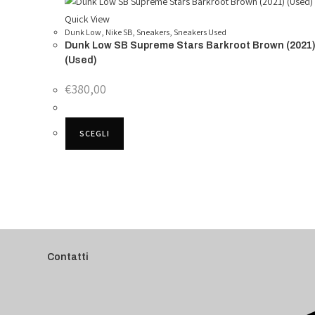
essere
Quick View
scelte
Dunk Low
,
Nike SB
,
Sneakers
,
Sneakers Used
nella
Dunk Low SB Supreme Stars Barkroot Brown (2021
pagina
(Used)
del
€
380,00
prodotto
Questo
SCEGLI
prodotto
ha
più
varianti.
Le
opzioni
possono
Contatti
essere
scelte
nella