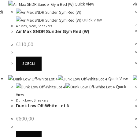
Quick View
Vi
Quick View
Air Max
,
New
,
Sneakers
Air Max SNDR Sunder Gym Red (W)
€
110,00
Questo
SCEGLI
prodotto
ha
Quick View
più
Quick
varianti.
View
Le
Dunk Low
,
Sneakers
opzioni
Dunk Low Off-White Lot 4
possono
€
600,00
essere
scelte
Questo
nella