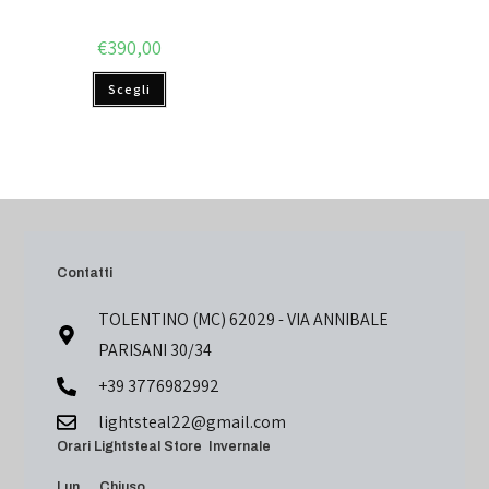
€
390,00
Scegli
Contatti
TOLENTINO (MC) 62029 - VIA ANNIBALE
PARISANI 30/34
+39 3776982992
lightsteal22@gmail.com
Orari Lightsteal Store Invernale
Lun Chiuso