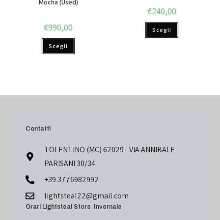
Mocha (Used)
€
240,00
€
990,00
Scegli
Scegli
Contatti
TOLENTINO (MC) 62029 - VIA ANNIBALE
PARISANI 30/34
+39 3776982992
lightsteal22@gmail.com
Orari Lightsteal Store Invernale