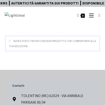
KRS ┃ AUTENTICITÀ GARANTITA SUI PRODOTTI ┃ DISPONIBILE 
0
NON È STATO TROVATO NESSUN PRODOTTO CHE CORRISPONDE ALLA
TUA SELEZIONE.
Contatti
TOLENTINO (MC) 62029 - VIA ANNIBALE
PARISANI 30/34