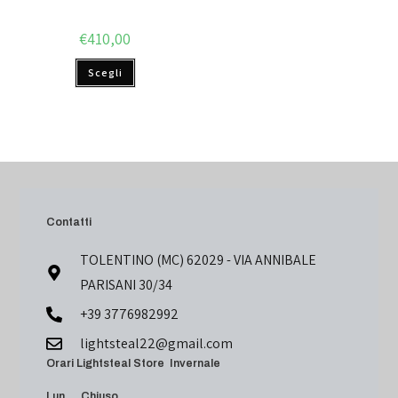
€
410,00
Scegli
Contatti
TOLENTINO (MC) 62029 - VIA ANNIBALE
PARISANI 30/34
+39 3776982992
lightsteal22@gmail.com
Orari Lightsteal Store Invernale
Lun Chiuso