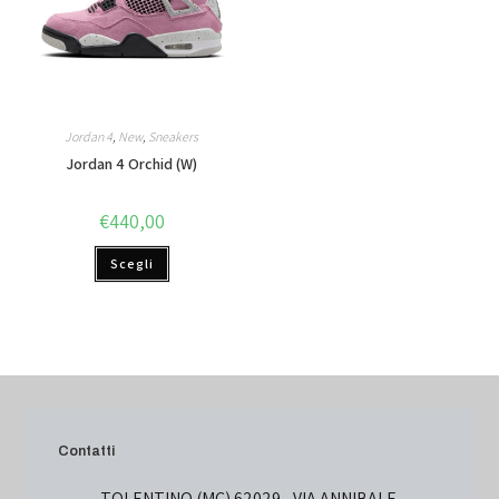
Jordan 4
,
New
,
Sneakers
Jordan 4 Orchid (W)
€
440,00
Scegli
Contatti
TOLENTINO (MC) 62029 - VIA ANNIBALE