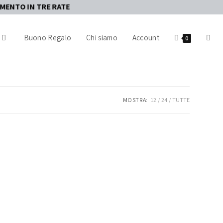
N TRE RATE
Buono Regalo
Chi siamo
Account
0
MOSTRA:
12
24
TUTTE