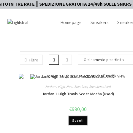
E RATE ┃ SPEDIZIONE GRATUITA 24/48h SULLE SNKRS ┃ AUTEN
Homepage
Sneakers
Sneaker
Filtro
Quick View
Jordan 1 High
,
New
,
Sneakers
,
Sneakers Used
Jordan 1 High Travis Scott Mocha (Used)
€
990,00
Scegli