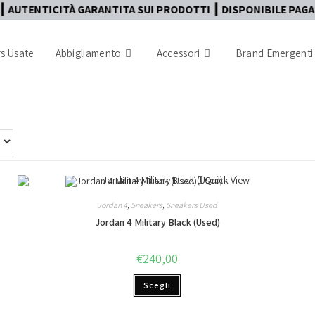
TICITÀ GARANTITA SUI PRODOTTI ┃ DISPONIBILE PAGAMENTO I
s Usate
Abbigliamento
Accessori
Brand Emergenti
Quick View
Jordan 4
,
Sneakers
,
Sneakers Used
Jordan 4 Military Black (Used)
€
240,00
Scegli