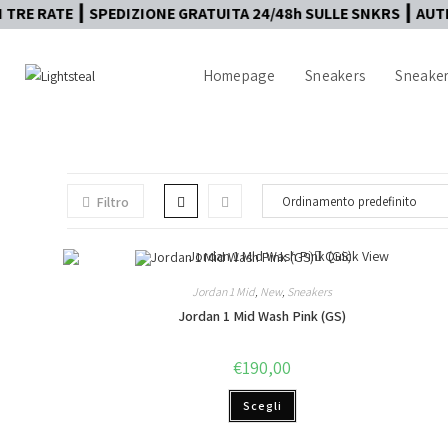
SPEDIZIONE GRATUITA 24/48h SULLE SNKRS ┃ AUTENTICITÀ GAR
Homepage
Sneakers
Sneaker
Filtro
Quick View
Jordan 1 Mid
,
New
,
Sneakers
Jordan 1 Mid Wash Pink (GS)
€
190,00
Scegli