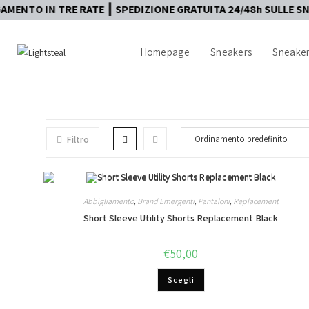
IN TRE RATE ┃ SPEDIZIONE GRATUITA 24/48h SULLE SNKRS ┃ A
Homepage
Sneakers
Sneaker
Filtro
Abbigliamento
,
Brand Emergenti
,
Pantaloni
,
Replacement
Short Sleeve Utility Shorts Replacement Black
€
50,00
Scegli