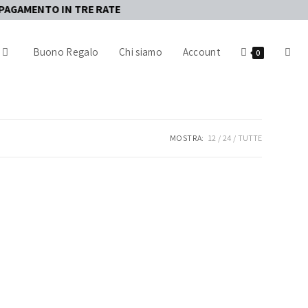
TO IN TRE RATE
Buono Regalo
Chi siamo
Account
0
MOSTRA:
12
24
TUTTE