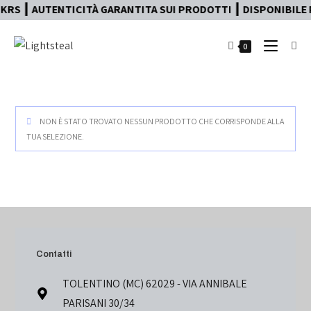
KRS ┃ AUTENTICITÀ GARANTITA SUI PRODOTTI ┃ DISPONIBILE P
0
NON È STATO TROVATO NESSUN PRODOTTO CHE CORRISPONDE ALLA
TUA SELEZIONE.
Contatti
TOLENTINO (MC) 62029 - VIA ANNIBALE
PARISANI 30/34