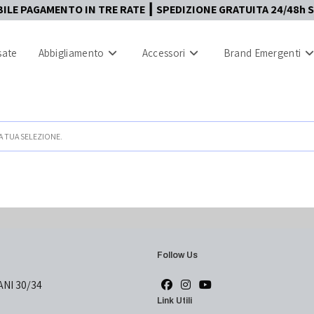
E PAGAMENTO IN TRE RATE ┃ SPEDIZIONE GRATUITA 24/48h SU
sate
Abbigliamento
Accessori
Brand Emergenti
 TUA SELEZIONE.
Follow Us
ANI 30/34
Link Utili