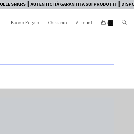
LLE SNKRS ┃ AUTENTICITÀ GARANTITA SUI PRODOTTI ┃ DISPONI
Buono Regalo
Chi siamo
Account
0