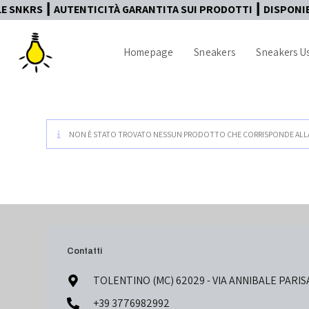
SNKRS ┃ AUTENTICITÀ GARANTITA SUI PRODOTTI ┃ DISPONIBIL
Homepage
Sneakers
Sneakers U
NON È STATO TROVATO NESSUN PRODOTTO CHE CORRISPONDE ALLA
Contatti
TOLENTINO (MC) 62029 - VIA ANNIBALE PARIS
+39 3776982992