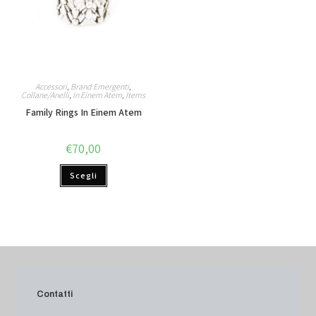
Accessori
,
Brand Emergenti
,
Collane/Anelli
,
In Einem Atem
,
Items
Family Rings In Einem Atem
€
70,00
Scegli
Contatti