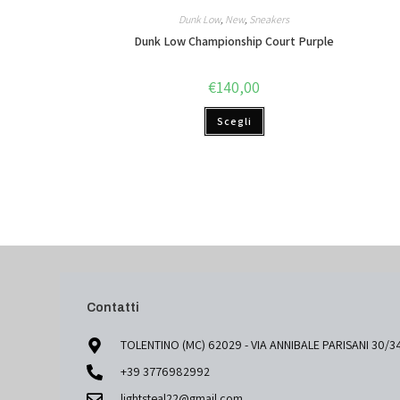
Dunk Low
,
New
,
Sneakers
Dunk Low Championship Court Purple
€
140,00
Scegli
Contatti
TOLENTINO (MC) 62029 - VIA ANNIBALE PARISANI 30/3
+39 3776982992
lightsteal22@gmail.com