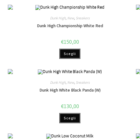
Dunk High
,
New
,
Sneakers
Dunk High Championship White Red
€
150,00
Scegli
Dunk High
,
New
,
Sneakers
Dunk High White Black Panda (W)
€
130,00
Scegli