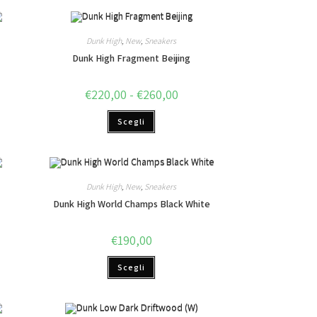
Dunk High
,
New
,
Sneakers
Dunk High Fragment Beijing
€
220,00
-
€
260,00
Scegli
Dunk High
,
New
,
Sneakers
Dunk High World Champs Black White
€
190,00
Scegli