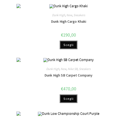
Dunk High
,
New
,
Sneakers
Dunk High Cargo Khaki
€
190,00
Scegli
Dunk High
,
New
,
Nike SB
,
Sneakers
Dunk High SB Carpet Company
€
470,00
Scegli