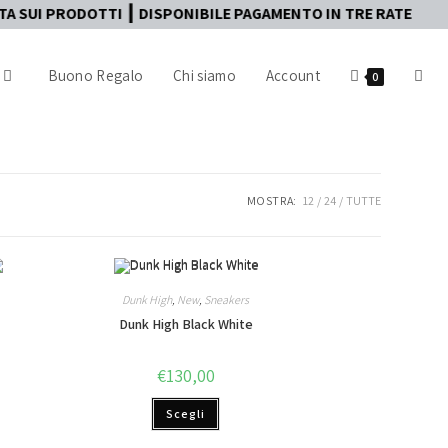
I PRODOTTI ┃ DISPONIBILE PAGAMENTO IN TRE RATE
Buono Regalo
Chi siamo
Account
0
MOSTRA:
12
24
TUTTE
Dunk High
,
New
,
Sneakers
Dunk High Black White
€
130,00
Scegli