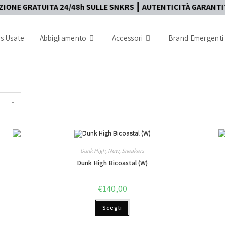
E GRATUITA 24/48h SULLE SNKRS ┃ AUTENTICITÀ GARANTITA SU
s Usate
Abbigliamento
Accessori
Brand Emergenti
Dunk High
,
New
,
Sneakers
Dunk High Bicoastal (W)
€
140,00
Scegli