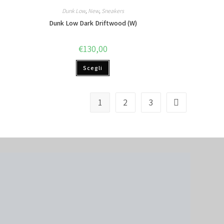
Dunk Low
,
New
,
Sneakers
Dunk Low Dark Driftwood (W)
€
130,00
Scegli
1
2
3