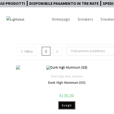
RODOTTI ┃ DISPONIBILE PAGAMENTO IN TRE RATE ┃ SPEDIZION
Homepage
Sneakers
Sneaker
Ordinamento predefinito
Filtro
Dunk High
,
New
,
Sneakers
Dunk High Aluminum (GS)
€
130,00
Scegli