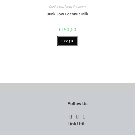
Dunk Low
,
New
,
Sneakers
Dunk Low Coconut Milk
€
190,00
Scegli
Follow Us
4
Link Utili