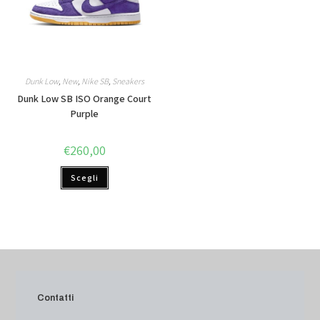
Dunk Low
,
New
,
Nike SB
,
Sneakers
Dunk Low SB ISO Orange Court
Purple
€
260,00
Scegli
Contatti