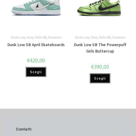
Dunk Low
,
New
,
Nike SB
,
Sneakers
Dunk Low
,
New
,
Nike SB
,
Sneakers
Dunk Low SB April Skateboards
Dunk Low SB The Powerpuff
Girls Buttercup
€
420,00
€
390,00
Scegli
Scegli
Contatti