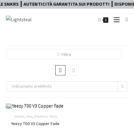
 SNKRS ┃ AUTENTICITÀ GARANTITA SUI PRODOTTI ┃ DISPONIBI
0
Filtro
Ordinamento predefinito
Adidas
,
New
,
Sneakers
,
Yeezy
Yeezy 700 V3 Copper Fade